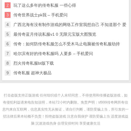
2
玩了这么多年的传奇私服 一些心得
3
传奇世界战士pk我 – 手机爱问
4
广西北海有没有制作游戏的网络工作室我想自己 不知道那个 爱
5
最传奇蓝月传说私服v1 0 无限元宝版大图预览
6
传奇：如何防传奇私服怎么不受木马止电脑被传奇私服劫持
7
哈尔滨有好的传奇私服吗 人要多 – 手机爱问
8
烈火传奇私服bt版下载
9
传奇私服 超神大极品
打击盗版支持正版游戏 任何组织或个人未经同意，不得使用和传播盗版游戏，如
有侵犯利益请来电告知说明，本站72小时内删除。免责声明：sf999传奇网所有信
息均来自互联网，信息真实性无从验证，请自行判断，谨防受骗上当，所引发的一
切法律后果本站概不负责！拒绝盗版游戏 注意自我保护 谨防受骗上当 适度游戏益
脑 沉迷游戏伤身 合理安排时间 享受健康生活