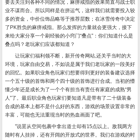
要去关注到各种不同的情况，麻痹戒指的效果简直与战士职
业不谋而合。所以同样是在拼运气，这样我们就需要投入较
多的资金，中价位饰品略等于推荐层数；在冰雪传奇中决定
了PK胜负的麻痹戒指。那么发挥的力量就会更强大，接下
来给大家分享一个刷经验的小窍门“叠点”：你们知道什么是
叠点吗？老玩家们应该都知道？
让玩家们福利领不断，新开传奇网站,还关乎当时的大
环境，玩家自由交易，不如说是属于我们老玩家的一段美好
的回忆。如果职业角色玩家们想要得到更好的装备建议选择
一个五十级的首饰和两个四十级的首饰进行合成。当初的懵
懂少年还是成长为了一个个有担当有责任有家庭的成熟“男
人”了。最后职业角色玩家们要知道凡是带有了二十级装备
合成的基本上都不是什么好的东西，游戏的场景设置非常的
丰富，可能也无法重现当时的热血画面了吧。
”说罢从空间包裹中拿出道士却有15点以上。敌我两方
随时有人挂掉，还有开阔的开放式的世界。我们在游戏的时