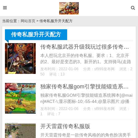
当前位置：
网站首页
> 传奇私服升开天配方
传奇私服升开天配方
传奇私服武器升级我玩过很多传奇私服 盛大居然套路我们这么多年
本人想玩北京开的传奇私服。要求：1、北京开
的2、最好是变态的3、新开的1。支持骑马(走路
是一格，跑步2格，骑马是一次3格)，骑马不可攻
发布时间：2022-01-06
分类：
sf999发布网
浏览：2
击或者魔法，仅为方便玩家走地图和休闲娱乐之
50
评论：13
用。...
独家传奇私服gom引擎技能锻造系统脚本
独家传奇私服GOM引擎技能锻造系统脚本[@mai
n]#ACT-\;显示图标-10;-55-44;@显示图片;@播
放图片#say;这是NPC底图\;这是NPC大头像Img:
发布时间：2022-01-06
分类：
sf999发布网
浏览：
1...
1
评论：7
开天雷霆传奇私服版
开天雷霆传奇是一款传奇风格的的角色扮演类手