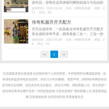
游作品，你将在这里体验到爽快的战斗与自由的
PK对战，更有经典的沙城回归以及高倍率的装备
发布时间：2022-01-06
分类：
sf999发布网
浏览：2
掉落，现在进游体验还将获得元宝的启动资金以
71
评论：18
及一套传世...
传奇私服升开天配方
开天合成传奇，一款装备全传奇私服升开天配方
靠合成的传奇手游，拥有装备二合一、三合一的
玩法，玩家们可尽情合成自己需要的装备，游戏
发布时间：2022-01-06
分类：
sf999发布网
浏览：2
内的装备获取途径较为广泛，任何神器轻松合
6
评论：22
成，是一款长久...
‹‹
1
››
打击盗版支持正版游戏 任何组织或个人未经同意，不得使用和传播盗版游戏，如
有侵犯利益请来电告知说明，本站72小时内删除。免责声明：sf999传奇网所有信
息均来自互联网，信息真实性无从验证，请自行判断，谨防受骗上当，所引发的一
切法律后果本站概不负责！拒绝盗版游戏 注意自我保护 谨防受骗上当 适度游戏益
脑 沉迷游戏伤身 合理安排时间 享受健康生活