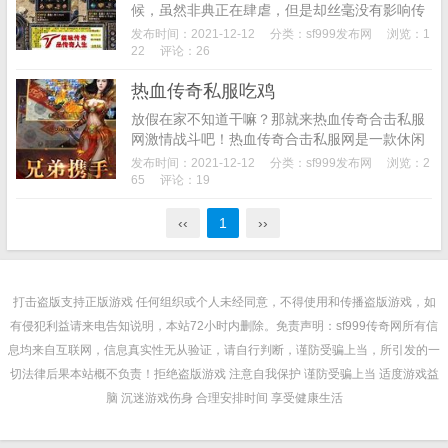
候，虽然非典正在肆虐，但是却丝毫没有影响传
奇的壮大。现在的LOL和吃鸡跟曾经的热血传奇
发布时间：2021-12-12
分类：
sf999发布网
浏览：1
相比，简直太弱鸡了。火爆程度刷新了国内游戏
22
评论：26
的最高点，...
热血传奇私服吃鸡
放假在家不知道干嘛？那就来热血传奇合击私服
网激情战斗吧！热血传奇合击私服网是一款休闲
传奇，在热血传奇合击私服网中加入了最新的挂
发布时间：2021-12-12
分类：
sf999发布网
浏览：2
机系统，玩时自动捡宝物，不玩了还有秘书帮你
65
评论：19
打怪升级，老...
‹‹
1
››
打击盗版支持正版游戏 任何组织或个人未经同意，不得使用和传播盗版游戏，如
有侵犯利益请来电告知说明，本站72小时内删除。免责声明：sf999传奇网所有信
息均来自互联网，信息真实性无从验证，请自行判断，谨防受骗上当，所引发的一
切法律后果本站概不负责！拒绝盗版游戏 注意自我保护 谨防受骗上当 适度游戏益
脑 沉迷游戏伤身 合理安排时间 享受健康生活