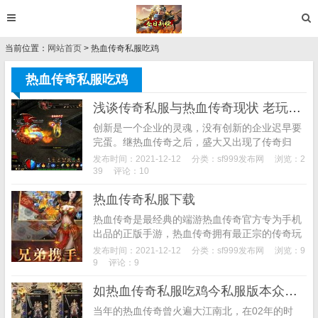
当前位置：
网站首页
> 热血传奇私服吃鸡
热血传奇私服吃鸡
浅谈传奇私服与热血传奇现状 老玩家有话说
创新是一个企业的灵魂，没有创新的企业迟早要
完蛋。继热血传奇之后，盛大又出现了传奇归
来、传奇永恒、传奇3、传奇世界等游戏，不过
发布时间：2021-12-12
分类：
sf999发布网
浏览：2
让人遗憾的是每一个版本里面都会出现外挂的身
39
评论：10
影，全部都是机...
热血传奇私服下载
热血传奇是最经典的端游热血传奇官方专为手机
出品的正版手游，热血传奇拥有最正宗的传奇玩
法，最正典的画面，血浴比奇，英雄再见，下载
发布时间：2021-12-12
分类：
sf999发布网
浏览：9
热血传奇让我们一起重温传奇的乐趣吧。热血传
9
评论：9
奇游戏前瞻：...
如热血传奇私服吃鸡今私服版本众多 但依旧是这3大版本最受老玩家欢迎
当年的热血传奇曾火遍大江南北，在02年的时