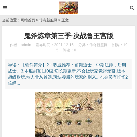
当前位置：
网站首页
>
传奇新服网
> 正文
鬼斧炼章第三季·决战鲁王宫版
作者：admin
发布时间：2021-12-16
分类：
传奇新服网
浏览：19
5
评论：0
导读：【软件简介】2：职业推荐：前期道士，中期法师，后期
战士。3.本服封顶110级.切长期更新.不会让玩家觉得无聊.版本
超级耐玩.散人骨灰首选.玩快餐服的玩家的别来。4.会员有打怪2
倍经...