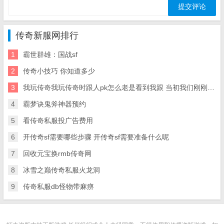
传奇新服网排行
1
霸世群雄：国战sf
2
传奇小技巧 你知道多少
3
我玩传奇我玩传奇时跟人pk怎么老是看到我跟 当初我们刚刚玩传奇的时候是多有意思啊
4
霸梦诀鬼斧神器预约
5
看传奇私服投广告费用
6
开传奇sf需要哪些步骤 开传奇sf需要准备什么呢
7
回收元宝换rmb传奇网
8
冰雪之巅传奇私服火龙洞
9
传奇私服db怪物带麻痹