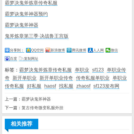
霸梦决鬼斧炼章传奇私服
霸梦诀鬼斧神器预约
霸梦诀鬼斧神器
鬼斧炼章第三季·决战鲁王宫版
分享到：
QQ空间
新浪微博
腾讯微博
人人网
微信
百度
复制网址
标签：
霸梦决鬼斧炼章传奇私服
单职业
sf123
单职业传
奇
新开单职业
新开单职业传奇
传奇私服单职业
单职业
传奇私服
好私服
haosf
找私服
zhaosf
sf123发布网
上一篇：
霸梦诀鬼斧神器
下一篇：
复古传奇微变私服外挂
相关推荐