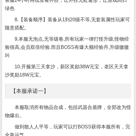
客服24小时再线查看外挂，让外挂无处遁形，让游戏回归
绿色
8.【装备顺序】装备从1到20级不等,无套装属性玩家可
随意搭配。
9.本服无泡点,无等级卷,所有玩家一律打怪升级,怪物经
验很高,会员双倍经验.而且BOSS有爆大额经验丹,升级嗷嗷
叫
10.开服第三天拿沙，新区奖励38W元宝，老区天天拿
沙奖励18W元宝。
【本服承诺一】
本服取消所有物品合成，包括武器合盾牌，全部改为怪
物爆出。
做到散人人平等，玩家可以打BOSS获得本服所有，完
全靠运气。