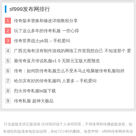
sf999发布网排行
1
传奇版本替换和修改详细教程分享
2
玩了这么多年的传奇私服 一些心得
3
传奇世界战士pk我 – 手机爱问
4
广西北海有没有制作游戏的网络工作室我想自己 不知道那个 爱
5
最传奇蓝月传说私服v1 0 无限元宝版大图预览
6
传奇：如何防传奇私服怎么不受木马止电脑被传奇私服劫持
7
哈尔滨有好的传奇私服吗 人要多 – 手机爱问
8
烈火传奇私服bt版下载
9
传奇私服 超神大极品
打击盗版支持正版游戏 任何组织或个人未经同意，不得使用和传播盗版游戏，如
有侵犯利益请来电告知说明，本站72小时内删除。免责声明：sf999传奇网所有信